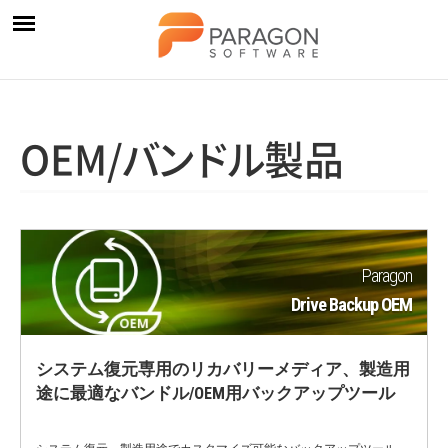
OEM
/
バ
ン
ド
ル
製品
Paragon
Drive Backup OEM
システム復元専用のリカバリーメディア、製造用
途に最適なバンドル/OEM用バックアップツール