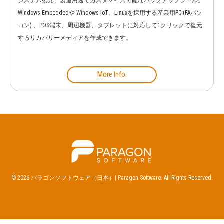
システム復元、製造用途でカスタマイズ可能なバックアップツール。
Windows Embeddedや Windows IoT、Linuxを採用する産業用PC (FAパソ
コン) 、POS端末、周辺機器、タブレットに対応して1クリックで復元
するリカバリーメディアを作成できます。
More Info.
HOME
バックアップ製品
UFSD製品
OEM/バンドル製品
会社概要・情報・ご購入先
© 2026 パラゴンソフトウェア（日本）| Paragon Software. All Rights Reserved.