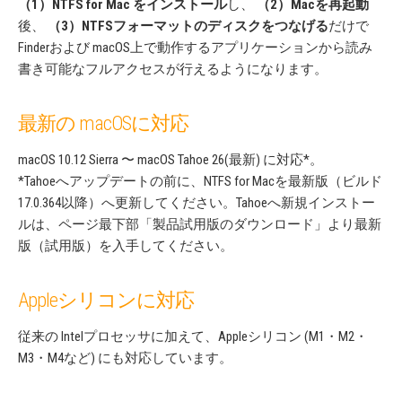
（1）NTFS for Mac をインストール
し、
（2）Macを再起動
後、
（3）NTFSフォーマットのディスクをつなげる
だけで
Finderおよび macOS上で動作するアプリケーションから読み
書き可能なフルアクセスが行えるようになります。
最新の macOSに対応
macOS 10.12 Sierra 〜 macOS Tahoe 26(最新) に対応*。
*Tahoeへアップデートの前に、NTFS for Macを最新版（ビルド
17.0.364以降）へ更新してください。Tahoeへ新規インストー
ルは、ページ最下部「製品試用版のダウンロード」より最新
版（試用版）を入手してください。
Appleシリコンに対応
従来の Intelプロセッサに加えて、Appleシリコン (M1・M2・
M3・M4など) にも対応しています。