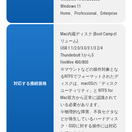
Windows 11
Home、Professional、Enterprise
Mac内蔵ディスク (Boot Campボ
リューム)
USB 1.1/2.0/3.0/3.1/3.2/4
Thunderbolt 1から5
FireWire 400/800
※マウントなどの操作対象とな
るNTFSでフォーマットされたデ
対応する接続規格
ィスクは、macOSの「ディスク
ユーティリティ」と NTFS for
Mac双方から正常に認識されて
いる必要があります。
※物理的な障害、不良セクタな
どが発生しているハードディス
ク・SSDに対する操作には対応