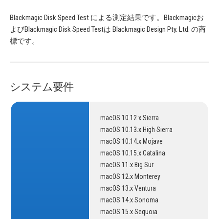
Blackmagic Disk Speed Test による測定結果です。Blackmagicお
よびBlackmagic Disk Speed Testは Blackmagic Design Pty. Ltd. の商
標です。
システム要件
macOS 10.12.x Sierra
macOS 10.13.x High Sierra
macOS 10.14.x Mojave
macOS 10.15.x Catalina
macOS 11.x Big Sur
macOS 12.x Monterey
macOS 13.x Ventura
macOS 14.x Sonoma
macOS 15.x Sequoia