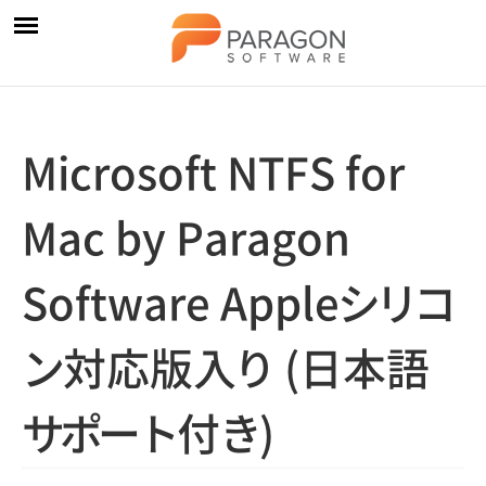
Microsoft NTFS for
Mac by Paragon
Software Appl
e
シ
リ
コ
ン
対応版
入
り
(日本
語
サ
ポ
ー
ト
付
き
)