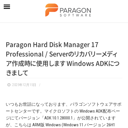
Paragon Hard Disk Manager 17
Professional / Serve
r
の
リ
カ
バ
リ
ー
メ
デ
ィ
ア
作成
時
に
使
用
し
ま
す
Windows AD
K
に
つ
き
ま
し
て
2025年12月15日
いつもお世話になっております、パラゴンソフトウェアサポ
ートセンターです。マイクロソフトの Windows ADK配布ペー
ジにてバージョン「ADK 10.1.28000.1」が公開されています
が、こちらは ARM版 Windows (Windows 11 バージョン 26H1