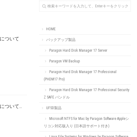
HOME
合について
バックアップ製品
Paragon Hard Disk Manager 17 Server
Paragon VM Backup
Paragon Hard Disk Manager 17 Professional
(PHDM17 Pro)
Paragon Hard Disk Manager 17 Professional Security
Z SAFE バンドル
ついて...
UFSD製品
Microsoft NTFS for Mac by Paragon Software Appleシ
リコン対応版入り (日本語サポート付き)
Linux File Systems for Windows by Paragon Software