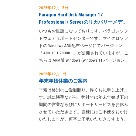
現象を
(火)、および4月30日 (木)から5月1日(金) は平常
…
2025年12月15日
通り営業いたします。 皆様にはご不便をお掛け
Paragon Hard Disk Manager 17
いたしますが、何卒ご了承いただきますようよ
Professional / Serverのリカバリーメディ
ろしくお願い申し上げます。
ア作成時に使用します Windows ADKにつ
いつもお世話になっております、パラゴンソフ
きまして
トウェアサポートセンターです。マイクロソフ
トの Windows ADK配布ページにてバージョン
「ADK 10.1.28000.1」が公開されていますが、こ
ちらは ARM版 Windows (Windows 11 バージョン
26H1 Arm64) 向けとなります。Paragon Hard Disk
2025年12月1日
Manager 17 Professional / Serverのリカバリーメデ
年末年始休業のご案内
ィア作成時に Windows ADKを使われます場合は
「ADK 10.1.26100.2454」をダウンロード・イン
平素は格別のご愛顧賜り、厚くお礼申し上げま
ストールいただきますようよろしくお願いいた
す。誠に勝手ながら、弊社では年末年始以下の
します。 Windows ADK のダウンロードとインス
期間の営業ならびにサポートサービスをお休み
トール | Microsoft Learnhttps://lea
させていただきます。皆様にはご不便をおかけ
…
いたしますが、何卒ご了承いただきますようよ
ろしくお願い申し上げます。 [休業期間] 2025年
12月27日(土)～2026年1月4日(日) [年始営業開始