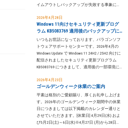
イムアウトしバックアップが失敗する事象につ
きまして、5月の Windows Update で配信された
2026年4月28日
更新プログラム KB5089549の適用により解消さ
Windows 11向けセキュリティ更新プログ
れることが確認できました。当該事象が発生し
ラム KB5083769 適用後のバックアップに
ていますお客様におかれましては、お手数では
関する不具合について
ございますが5月の Updateの適用ならびに適用
いつもお世話になっております、パラゴンソフ
後のコンピューターの再起動を行っていただき
トウェアサポートセンターです。2026年4月の
ますようよろしくお願いいたします。
Windows Update で Windows 11 24H2 / 25H2 向けに
配信されましたセキュリティ更新プログラム
KB5083769 につきまして、適用後の一部環境に
おいて Volume Shadow Copy Service（VSS: ボリュ
2026年4月23日
ーム シャドウ コピー サービス）によるスナッ
ゴールデンウィーク休業のご案内
プショット作成がタイムアウトし失敗する事象
が報告されております。Paragon Hard Disk
平素は格別のご愛顧賜り、厚くお礼申し上げま
Manager 17 および VSS を使用してバックアップ
す。2026年のゴールデンウィーク期間中の休業
を作成するソフトウェアにおいて、影響を受け
日につきましては以下掲載のカレンダー通りと
る Windows 11 環境ではバックアップの作成に失
させていただきます。[休業日] 4月29日(水) およ
敗する、またはバックアップ処理が完了しない
び5月2日(土)～6日(水)※4月27日 (月)から28日